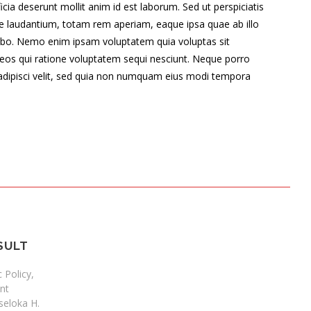
icia deserunt mollit anim id est laborum. Sed ut perspiciatis
e laudantium, totam rem aperiam, eaque ipsa quae ab illo
licabo. Nemo enim ipsam voluptatem quia voluptas sit
 eos qui ratione voluptatem sequi nesciunt. Neque porro
 adipisci velit, sed quia non numquam eius modi tempora
SULT
 Policy,
nt
seloka H.