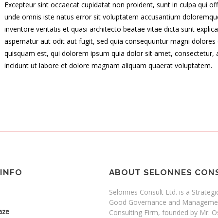
Excepteur sint occaecat cupidatat non proident, sunt in culpa qui off
unde omnis iste natus error sit voluptatem accusantium doloremqu
inventore veritatis et quasi architecto beatae vitae dicta sunt exp
aspernatur aut odit aut fugit, sed quia consequuntur magni dolores
quisquam est, qui dolorem ipsum quia dolor sit amet, consectetur,
incidunt ut labore et dolore magnam aliquam quaerat voluptatem.
INFO
ABOUT SELONNES CON
Selonnes Consult Ltd. is a Strategic
Good Governance and Manageme
aze
Consulting Firm, founded by Mr. O