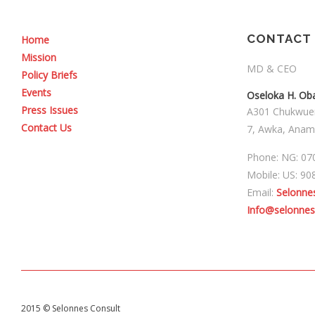
CONTACT 
Home
Mission
MD & CEO
Policy Briefs
Events
Oseloka H. Ob
Press Issues
A301 Chukwuem
Contact Us
7, Awka, Anamb
Phone: NG: 07
Mobile: US: 90
Email:
Selonne
Info@selonne
2015 © Selonnes Consult