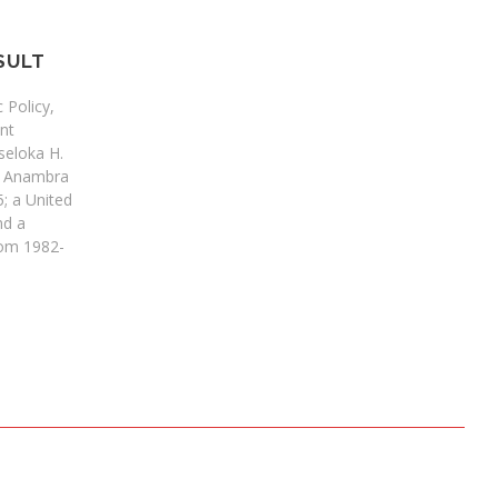
SULT
 Policy,
nt
seloka H.
o Anambra
; a United
nd a
rom 1982-